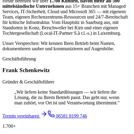
Heute betreuen wir über
1.700 Kunden, davon mehr als 500
mittelständische Unternehmen
aus 15+ Branchen mit Managed
Services, IT-Sicherheit, Cloud und Microsoft 365 — mit eigenem
Team, eigenen Rechenzentrums-Ressourcen und 24/7-Bereitschaft
für kritische Infrastruktur. Vom Hauptsitz in Saarburg aus, mit
Standorten in Konz, Berschweiler bei Kirn und einer eigenen
Tochtergesellschaft (Local-IT-Partner S.à r.l.-s.) in Luxemburg.
Unser Versprechen: Wir kennen Ihren Betrieb beim Namen,
dokumentieren sauber und kommunizieren auf Augenhöhe.
Geschäftsführung
Frank Schenkewitz
Gründer & Geschäftsführer
„Wir liefern keine Standardlösungen — wir liefern die
Lösung, die zu Ihrem Betrieb passt. Das geht nur, wenn
man zuhört, vor Ort ist und Verantwortung übernimmt."
Termin vereinbaren
06581 8199 746
1.700+