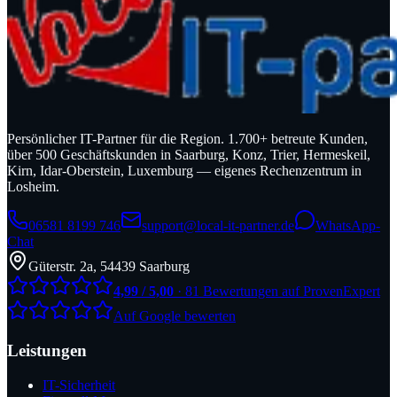
Persönlicher IT-Partner für die Region. 1.700+ betreute Kunden,
über 500 Geschäftskunden in Saarburg, Konz, Trier, Hermeskeil,
Kirn, Idar-Oberstein, Luxemburg — eigenes Rechenzentrum in
Losheim.
06581 8199 746
support@local-it-partner.de
WhatsApp-
Chat
Güterstr. 2a, 54439 Saarburg
4,99 / 5,00
· 81 Bewertungen auf ProvenExpert
Auf Google bewerten
Leistungen
IT-Sicherheit