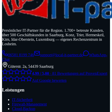
Persönlicher IT-Partner für die Region. 1.700+ betreute Kunden,
über 500 Geschäftskunden in Saarburg, Konz, Trier, Hermeskeil,
Kirn, Idar-Oberstein, Luxemburg — eigenes Rechenzentrum in
Losheim.
06581 8199 746
support@local-it-partner.de
WhatsApp-
Chat
Güterstr. 2a, 54439 Saarburg
4,99 / 5,00
· 81 Bewertungen auf ProvenExpert
Auf Google bewerten
Leistungen
IT-Sicherheit
Firewall-Management
Cloud-Backup