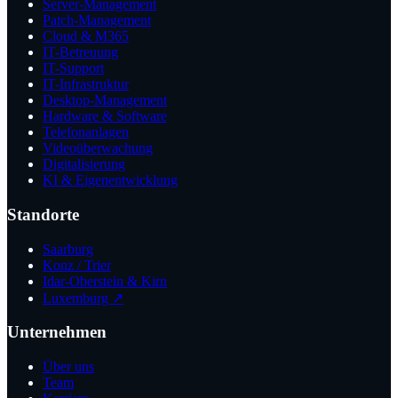
Server-Management
Patch-Management
Cloud & M365
IT-Betreuung
IT-Support
IT-Infrastruktur
Desktop-Management
Hardware & Software
Telefonanlagen
Videoüberwachung
Digitalisierung
KI & Eigenentwicklung
Standorte
Saarburg
Konz / Trier
Idar-Oberstein & Kirn
Luxemburg ↗
Unternehmen
Über uns
Team