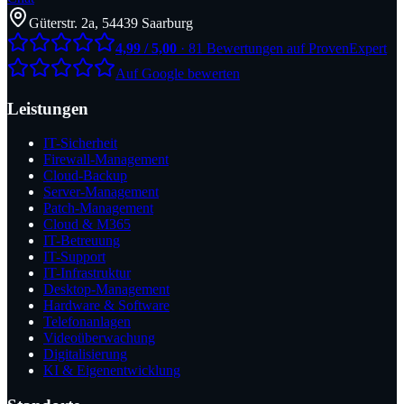
Güterstr. 2a, 54439 Saarburg
4,99 / 5,00
· 81 Bewertungen auf ProvenExpert
Auf Google bewerten
Leistungen
IT-Sicherheit
Firewall-Management
Cloud-Backup
Server-Management
Patch-Management
Cloud & M365
IT-Betreuung
IT-Support
IT-Infrastruktur
Desktop-Management
Hardware & Software
Telefonanlagen
Videoüberwachung
Digitalisierung
KI & Eigenentwicklung