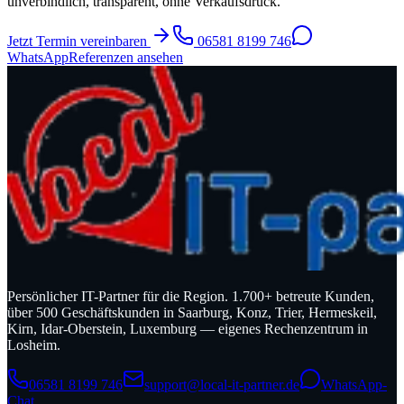
unverbindlich, transparent, ohne Verkaufsdruck.
Jetzt Termin vereinbaren
06581 8199 746
WhatsApp
Referenzen ansehen
Persönlicher IT-Partner für die Region. 1.700+ betreute Kunden,
über 500 Geschäftskunden in Saarburg, Konz, Trier, Hermeskeil,
Kirn, Idar-Oberstein, Luxemburg — eigenes Rechenzentrum in
Losheim.
06581 8199 746
support@local-it-partner.de
WhatsApp-
Chat