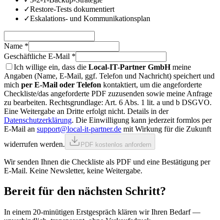
✓
Restore-Tests dokumentiert
✓
Eskalations- und Kommunikationsplan
Name *
Geschäftliche E-Mail *
Ich willige ein, dass die
Local-IT-Partner GmbH
meine
Angaben (Name, E-Mail, ggf. Telefon und Nachricht) speichert und
mich
per E-Mail oder Telefon
kontaktiert, um
die angeforderte
Checkliste/das angeforderte PDF zuzusenden sowie meine Anfrage
zu bearbeiten
. Rechtsgrundlage: Art. 6 Abs. 1 lit. a und b DSGVO.
Eine Weitergabe an Dritte erfolgt nicht. Details in der
Datenschutzerklärung
. Die Einwilligung kann jederzeit formlos per
E-Mail an
support@local-it-partner.de
mit Wirkung für die Zukunft
widerrufen werden.
PDF kostenlos anfordern
Wir senden Ihnen die Checkliste als PDF und eine Bestätigung per
E-Mail. Keine Newsletter, keine Weitergabe.
Bereit für den nächsten Schritt?
In einem 20-minütigen Erstgespräch klären wir Ihren Bedarf —