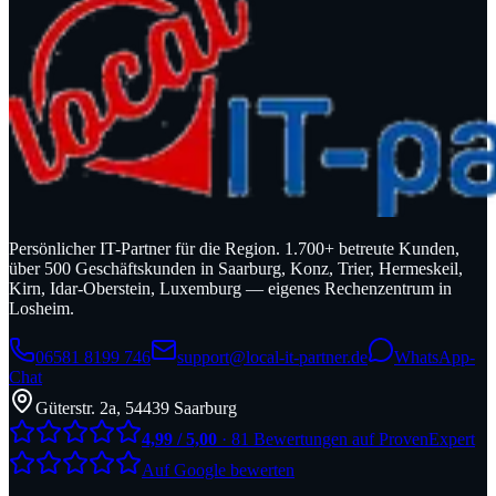
Persönlicher IT-Partner für die Region. 1.700+ betreute Kunden,
über 500 Geschäftskunden in Saarburg, Konz, Trier, Hermeskeil,
Kirn, Idar-Oberstein, Luxemburg — eigenes Rechenzentrum in
Losheim.
06581 8199 746
support@local-it-partner.de
WhatsApp-
Chat
Güterstr. 2a, 54439 Saarburg
4,99 / 5,00
· 81 Bewertungen auf ProvenExpert
Auf Google bewerten