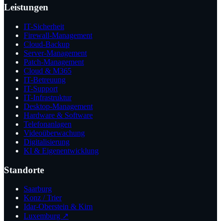
Leistungen
IT-Sicherheit
Firewall-Management
Cloud-Backup
Server-Management
Patch-Management
Cloud & M365
IT-Betreuung
IT-Support
IT-Infrastruktur
Desktop-Management
Hardware & Software
Telefonanlagen
Videoüberwachung
Digitalisierung
KI & Eigenentwicklung
Standorte
Saarburg
Konz / Trier
Idar-Oberstein & Kirn
Luxemburg ↗