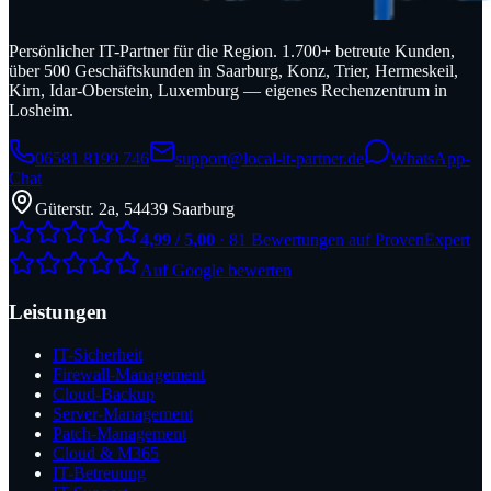
Persönlicher IT-Partner für die Region. 1.700+ betreute Kunden,
über 500 Geschäftskunden in Saarburg, Konz, Trier, Hermeskeil,
Kirn, Idar-Oberstein, Luxemburg — eigenes Rechenzentrum in
Losheim.
06581 8199 746
support@local-it-partner.de
WhatsApp-
Chat
Güterstr. 2a, 54439 Saarburg
4,99 / 5,00
· 81 Bewertungen auf ProvenExpert
Auf Google bewerten
Leistungen
IT-Sicherheit
Firewall-Management
Cloud-Backup
Server-Management
Patch-Management
Cloud & M365
IT-Betreuung