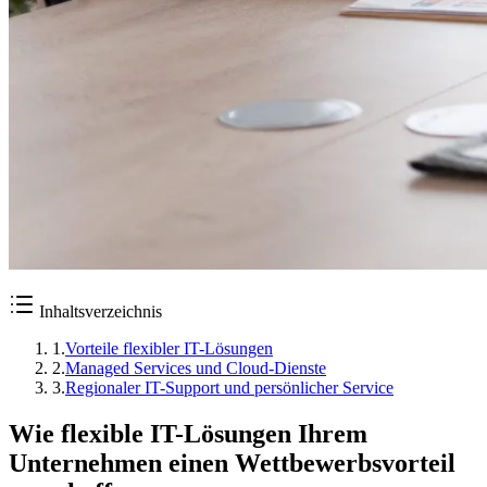
Inhaltsverzeichnis
1
.
Vorteile flexibler IT-Lösungen
2
.
Managed Services und Cloud-Dienste
3
.
Regionaler IT-Support und persönlicher Service
Wie flexible IT-Lösungen Ihrem
Unternehmen einen Wettbewerbsvorteil