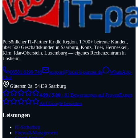
Persönlicher IT-Partner für die Region. 1.700+ betreute Kunden,
über 500 Geschäftskunden in Saarburg, Konz, Trier, Hermeskeil,
Kirn, Idar-Oberstein, Luxemburg — eigenes Rechenzentrum in
Losheim.
06581 8199 746
support@local-it-partner.de
WhatsApp-
Chat
Güterstr. 2a, 54439 Saarburg
4,99 / 5,00
· 81 Bewertungen auf ProvenExpert
Auf Google bewerten
Leistungen
IT-Sicherheit
Firewall-Management