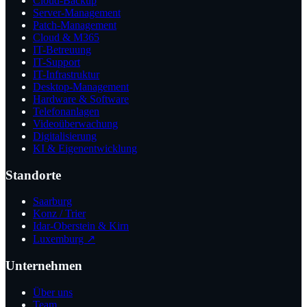
Cloud-Backup
Server-Management
Patch-Management
Cloud & M365
IT-Betreuung
IT-Support
IT-Infrastruktur
Desktop-Management
Hardware & Software
Telefonanlagen
Videoüberwachung
Digitalisierung
KI & Eigenentwicklung
Standorte
Saarburg
Konz / Trier
Idar-Oberstein & Kirn
Luxemburg ↗
Unternehmen
Über uns
Team