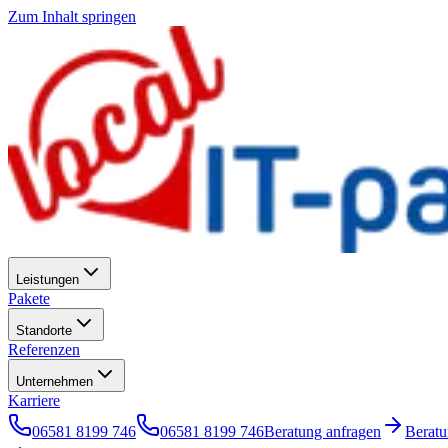
Zum Inhalt springen
Leistungen
Pakete
Standorte
Referenzen
Unternehmen
Karriere
06581 8199 746
06581 8199 746
Beratung anfragen
Berat