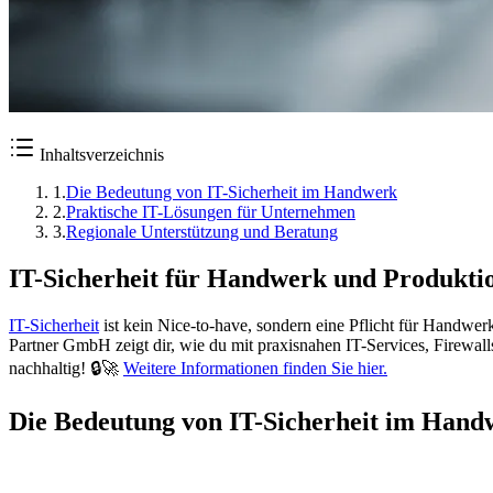
Inhaltsverzeichnis
1
.
Die Bedeutung von IT-Sicherheit im Handwerk
2
.
Praktische IT-Lösungen für Unternehmen
3
.
Regionale Unterstützung und Beratung
IT-Sicherheit für Handwerk und Produktio
IT-Sicherheit
ist kein Nice-to-have, sondern eine Pflicht für Handwerk
Partner GmbH zeigt dir, wie du mit praxisnahen IT-Services, Firewall
nachhaltig! 🔒🚀
Weitere Informationen finden Sie hier.
Die Bedeutung von IT-Sicherheit im Hand