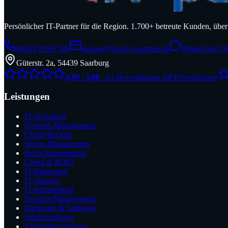
Persönlicher IT-Partner für die Region. 1.700+ betreute Kunden, üb
06581 8199 746
support@local-it-partner.de
WhatsApp-Ch
Güterstr. 2a, 54439 Saarburg
4,99 / 5,00
· 81 Bewertungen auf ProvenExpert
Leistungen
IT-Sicherheit
Firewall-Management
Cloud-Backup
Server-Management
Patch-Management
Cloud & M365
IT-Betreuung
IT-Support
IT-Infrastruktur
Desktop-Management
Hardware & Software
Telefonanlagen
Videoüberwachung