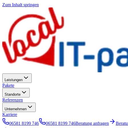
Zum Inhalt springen
Leistungen
Pakete
Standorte
Referenzen
Unternehmen
Karriere
06581 8199 746
06581 8199 746
Beratung anfragen
Berat