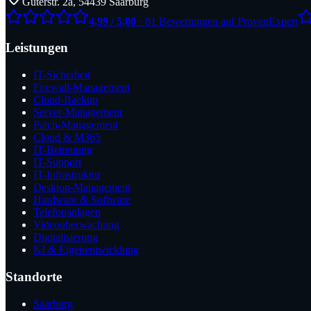
Güterstr. 2a, 54439 Saarburg
4,99 / 5,00
· 81 Bewertungen auf ProvenExpert
Leistungen
IT-Sicherheit
Firewall-Management
Cloud-Backup
Server-Management
Patch-Management
Cloud & M365
IT-Betreuung
IT-Support
IT-Infrastruktur
Desktop-Management
Hardware & Software
Telefonanlagen
Videoüberwachung
Digitalisierung
KI & Eigenentwicklung
Standorte
Saarburg