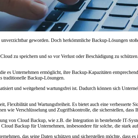
en unverzichtbar geworden. Doch herkömmliche Backup-Lösungen stoße
 Cloud zu speichern und so vor Verlust oder Beschädigung zu schütze
, die es Unternehmen ermöglicht, ihre Backup-Kapazitäten entspreche
s traditionelle Backup-Lösungen.
omatisiert und weitgehend wartungsfrei ist. Dadurch können sich Unter
eit, Flexibilität und Wartungsfreiheit. Es bietet auch eine verbesser
 wie Verschlüsselung und Zugriffskontrolle, die sicherstellen, dass Ih
erung von Cloud Backup, wie z.B. die Integration in bestehende IT-Sy
 Cloud Backup für Unternehmen, insbesondere für solche, die stark auf
ernehmen, das seine Daten schützen und sicherstellen möchte, dass es 