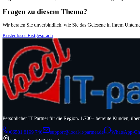
Fragen zu diesem Thema?
Wir beraten Sie unverbindlich, wie Sie das Gelesene in Ihrem Unter
Kostenloses Erstgespräch
Persönlicher IT-Partner für die Region. 1.700+ betreute Kunden, üb
06581 8199 746
support@local-it-partner.de
WhatsApp-Ch