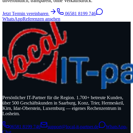
unverbindlich, transparent, ohne Verkaufsdruck.
Jetzt Termin vereinbaren
06581 8199 746
WhatsApp
Referenzen ansehen
Persönlicher IT-Partner für die Region. 1.700+ betreute Kunden,
über 500 Geschäftskunden in Saarburg, Konz, Trier, Hermeskeil,
Kirn, Idar-Oberstein, Luxemburg — eigenes Rechenzentrum in
Losheim.
06581 8199 746
support@local-it-partner.de
WhatsApp-
Chat