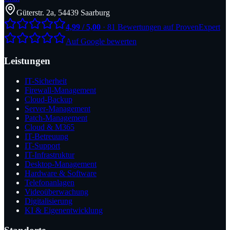
Güterstr. 2a, 54439 Saarburg
4,99 / 5,00
· 81 Bewertungen auf ProvenExpert
Auf Google bewerten
Leistungen
IT-Sicherheit
Firewall-Management
Cloud-Backup
Server-Management
Patch-Management
Cloud & M365
IT-Betreuung
IT-Support
IT-Infrastruktur
Desktop-Management
Hardware & Software
Telefonanlagen
Videoüberwachung
Digitalisierung
KI & Eigenentwicklung