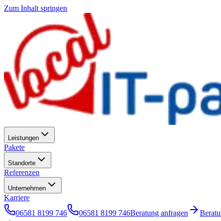
Zum Inhalt springen
Leistungen
Pakete
Standorte
Referenzen
Unternehmen
Karriere
06581 8199 746
06581 8199 746
Beratung anfragen
Berat