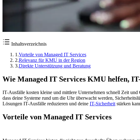
Inhaltsverzeichnis
1
.
Vorteile von Managed IT Services
2
.
Relevanz für KMU in der Region
3
.
Direkte Unterstützung und Beratung
Wie Managed IT Services KMU helfen, IT-
IT-Ausfälle kosten kleine und mittlere Unternehmen schnell Zeit und
dass deine Systeme rund um die Uhr überwacht werden, Sicherheitslück
Lösungen IT-Ausfälle reduzieren und deine
IT-Sicherheit
stärken kann
Vorteile von Managed IT Services