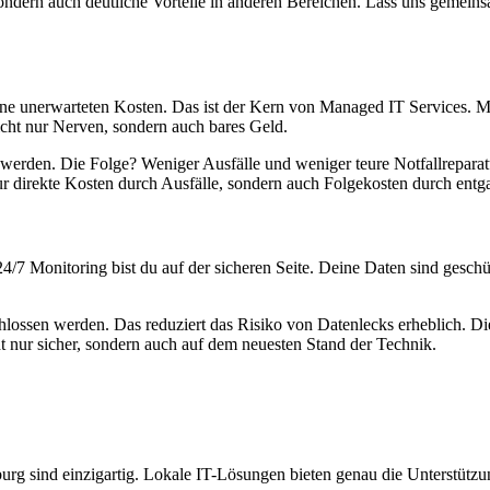
ondern auch deutliche Vorteile in anderen Bereichen. Lass uns gemein
 keine unerwarteten Kosten. Das ist der Kern von Managed IT Services.
cht nur Nerven, sondern auch bares Geld.
et werden. Die Folge? Weniger Ausfälle und weniger teure Notfallrepara
nur direkte Kosten durch Ausfälle, sondern auch Folgekosten durch ent
 24/7 Monitoring bist du auf der sicheren Seite. Deine Daten sind geschü
schlossen werden. Das reduziert das Risiko von Datenlecks erheblich.
t nur sicher, sondern auch auf dem neuesten Stand der Technik.
 sind einzigartig. Lokale IT-Lösungen bieten genau die Unterstützun