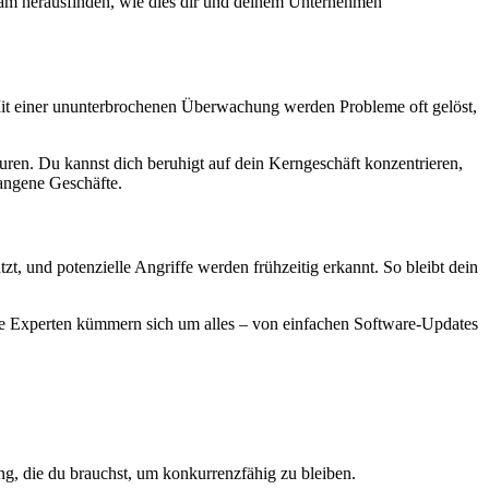
sam herausfinden, wie dies dir und deinem Unternehmen
 Mit einer ununterbrochenen Überwachung werden Probleme oft gelöst,
turen. Du kannst dich beruhigt auf dein Kerngeschäft konzentrieren,
gangene Geschäfte.
tzt, und potenzielle Angriffe werden frühzeitig erkannt. So bleibt dein
 Die Experten kümmern sich um alles – von einfachen Software-Updates
g, die du brauchst, um konkurrenzfähig zu bleiben.