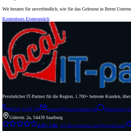
Wir beraten Sie unverbindlich, wie Sie das Gelesene in Ihrem Unter
Kostenloses Erstgespräch
Persönlicher IT-Partner für die Region. 1.700+ betreute Kunden, üb
06581 8199 746
support@local-it-partner.de
WhatsApp-Ch
Güterstr. 2a, 54439 Saarburg
4,99 / 5,00
· 81 Bewertungen auf ProvenExpert