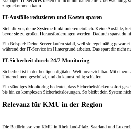
Managed IT Services bieten dir nicht nur dauerhafte Überwachung, s
zugutekommen kann.
IT-Ausfälle reduzieren und Kosten sparen
Stell dir vor, deine Systeme funktionieren einfach. Keine Ausfälle,
bevor sie zu großen Herausforderungen werden. Dadurch sparst du ni
Ein Beispiel: Deine Server laufen stabil, weil sie regelmäßig gewart
während der IT-Service im Hintergrund arbeitet. Das spart dir nicht 
IT-Sicherheit durch 24/7 Monitoring
Sicherheit ist in der heutigen digitalen Welt unverzichtbar. Mit einem
Unternehmen geschützt, und du kannst ruhig schlafen.
Ein ständiges Monitoring bedeutet, dass Sicherheitslücken sofort ge
bis hin zu komplexen Sicherheitslösungen. So bleibt dein System nich
Relevanz für KMU in der Region
Die Bedürfnisse von KMU in Rheinland-Pfalz, Saarland und Luxemburg