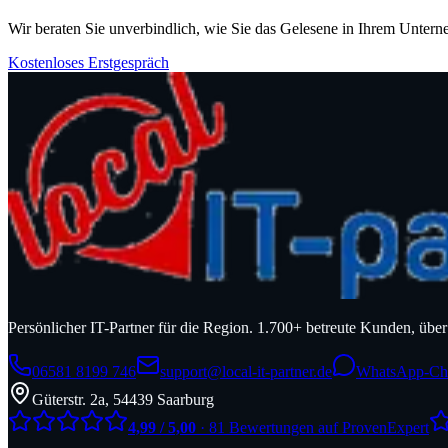
Wir beraten Sie unverbindlich, wie Sie das Gelesene in Ihrem Unter
Kostenloses Erstgespräch
Persönlicher IT-Partner für die Region. 1.700+ betreute Kunden, üb
06581 8199 746
support@local-it-partner.de
WhatsApp-Ch
Güterstr. 2a, 54439 Saarburg
4,99 / 5,00
· 81 Bewertungen auf ProvenExpert