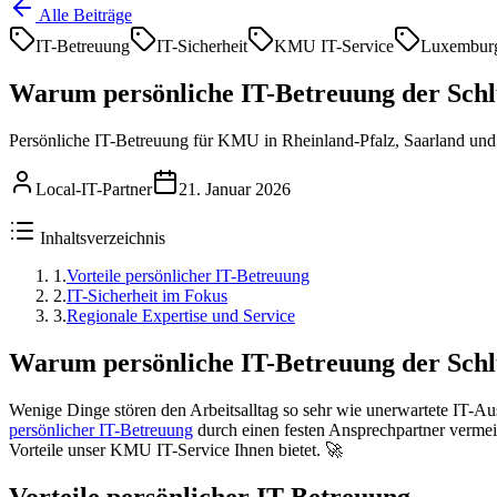
Alle Beiträge
IT-Betreuung
IT-Sicherheit
KMU IT-Service
Luxembur
Warum persönliche IT-Betreuung der Schlüs
Persönliche IT-Betreuung für KMU in Rheinland-Pfalz, Saarland und L
Local-IT-Partner
21. Januar 2026
Inhaltsverzeichnis
1
.
Vorteile persönlicher IT-Betreuung
2
.
IT-Sicherheit im Fokus
3
.
Regionale Expertise und Service
Warum persönliche IT-Betreuung der Schlüs
Wenige Dinge stören den Arbeitsalltag so sehr wie unerwartete IT-Au
persönlicher IT-Betreuung
durch einen festen Ansprechpartner vermeid
Vorteile unser KMU IT-Service Ihnen bietet. 🚀
Vorteile persönlicher IT-Betreuung