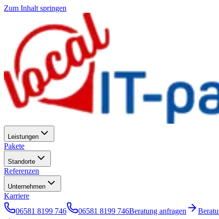
Zum Inhalt springen
Leistungen
Pakete
Standorte
Referenzen
Unternehmen
Karriere
06581 8199 746
06581 8199 746
Beratung anfragen
Berat