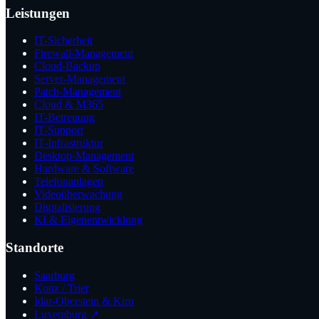
Leistungen
IT-Sicherheit
Firewall-Management
Cloud-Backup
Server-Management
Patch-Management
Cloud & M365
IT-Betreuung
IT-Support
IT-Infrastruktur
Desktop-Management
Hardware & Software
Telefonanlagen
Videoüberwachung
Digitalisierung
KI & Eigenentwicklung
Standorte
Saarburg
Konz / Trier
Idar-Oberstein & Kirn
Luxemburg ↗