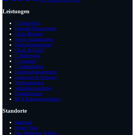
Leistungen
IT-Sicherheit
Firewall-Management
Cloud-Backup
Server-Management
Patch-Management
Cloud & M365
IT-Betreuung
IT-Support
IT-Infrastruktur
Desktop-Management
Hardware & Software
Telefonanlagen
Videoüberwachung
Digitalisierung
KI & Eigenentwicklung
Standorte
Saarburg
Konz / Trier
Idar-Oberstein & Kirn