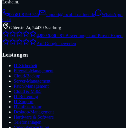
Losheim.
06581 8199 746
support@local-it-partner.de
WhatsApp-
Chat
Güterstr. 2a, 54439 Saarburg
4,99 / 5,00
· 81 Bewertungen auf ProvenExpert
Auf Google bewerten
Leistungen
IT-Sicherheit
Firewall-Management
Cloud-Backup
Server-Management
Patch-Management
Cloud & M365
IT-Betreuung
IT-Support
IT-Infrastruktur
Desktop-Management
Hardware & Software
Telefonanlagen
Videoüberwachung