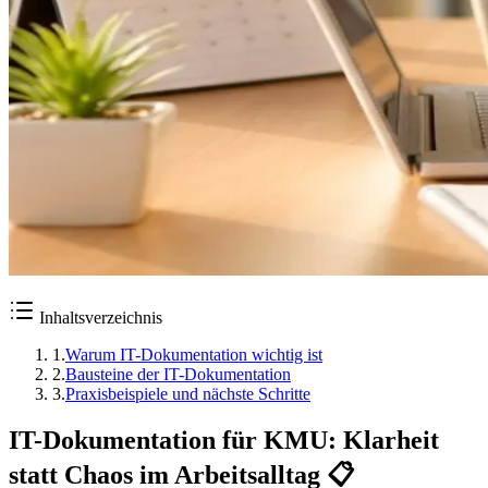
Inhaltsverzeichnis
1
.
Warum IT-Dokumentation wichtig ist
2
.
Bausteine der IT-Dokumentation
3
.
Praxisbeispiele und nächste Schritte
IT-Dokumentation für KMU: Klarheit
statt Chaos im Arbeitsalltag 📋