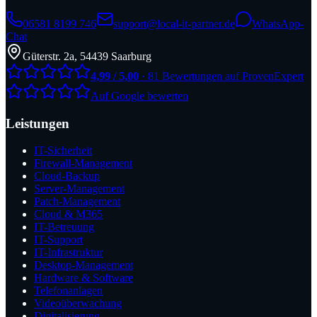
06581 8199 746
support@local-it-partner.de
WhatsApp-
Chat
Güterstr. 2a, 54439 Saarburg
4,99 / 5,00
· 81 Bewertungen auf ProvenExpert
Auf Google bewerten
Leistungen
IT-Sicherheit
Firewall-Management
Cloud-Backup
Server-Management
Patch-Management
Cloud & M365
IT-Betreuung
IT-Support
IT-Infrastruktur
Desktop-Management
Hardware & Software
Telefonanlagen
Videoüberwachung
Digitalisierung