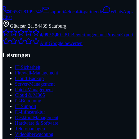
06581 8199 746
support@local-it-partner.de
WhatsApp-
Chat
Güterstr. 2a, 54439 Saarburg
4,99 / 5,00
· 81 Bewertungen auf ProvenExpert
Auf Google bewerten
Leistungen
IT-Sicherheit
Firewall-Management
Cloud-Backup
Server-Management
Patch-Management
Cloud & M365
IT-Betreuung
IT-Support
IT-Infrastruktur
Desktop-Management
Hardware & Software
Telefonanlagen
Videoüberwachung